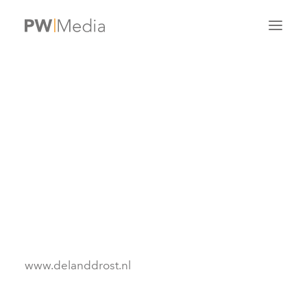
Website De Landdrost
14/10/2009
|
IN
|
BY
ONLINE
ADMIN
SEARCH
www.delanddrost.nl