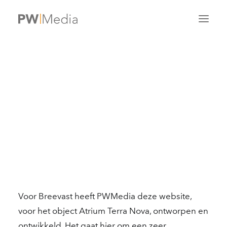
Website Atriumn
Terra Nova voor
Breevast opgeleverd
SEARCH
15/12/2011
|
IN
|
BY
ONLINE
ADMIN
Voor Breevast heeft PWMedia deze website,
voor het object Atrium Terra Nova, ontworpen en
ontwikkeld. Het gaat hier om een zeer