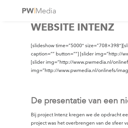
WEBSITE INTENZ
[slideshow time=”5000″ size=”708×398″][sl
caption=”” button=””] [slider img=”http://
[slider img=”http://www.pwmedia.nl/onlinef
img=”http://www.pwmedia.nl/onlinefs/imagi
De presentatie van een ni
Bij project Intenz kregen we de opdracht e
project was het overbrengen van de sfeer v