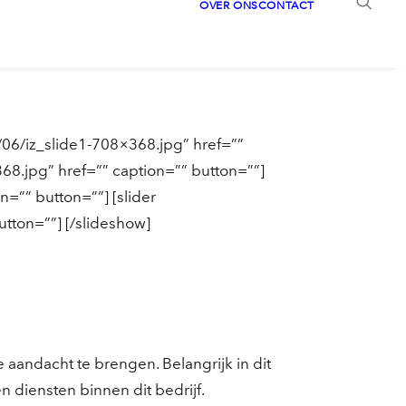
OVER ONS
CONTACT
06/iz_slide1-708×368.jpg” href=””
68.jpg” href=”” caption=”” button=””]
=”” button=””] [slider
tton=””] [/slideshow]
aandacht te brengen. Belangrijk in dit
 diensten binnen dit bedrijf.