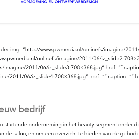
VORMGEVING EN ONTWERP
WEBDESIGN
ider img=”http://www.pwmedia.nl/onlinefs/imagine/2011/
www.pwmedia.nl/onlinefs/imagine/2011/06/iz_slide2-708×3
s/imagine/2011/06/iz_slide3-708×368.jpg” href=”” caption
ne/2011/06/iz_slide4-708×368.jpg” href=”” caption=”” bu
euw bedrijf
en startende onderneming in het beauty-segment onder de 
an de salon, en om een overzicht te bieden van de geboden