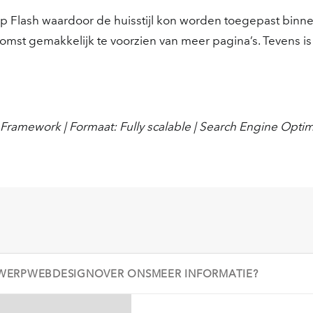
op Flash waardoor de huisstijl kon worden toegepast bin
mst gemakkelijk te voorzien van meer pagina’s. Tevens is 
Framework | Formaat: Fully scalable | Search Engine Opti
WERP
WEBDESIGN
OVER ONS
MEER INFORMATIE?