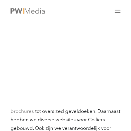
Colliers International
Voor dit internationale vastgoedbedrijf is
SEARCH
PWMedia verantwoordelijk voor de vormgeving,
huisstijl en huisstijlbewaking van de
Nederlandse projecten. Wij verzorgen voor
deze grote speler op internationaal niveau
onder andere allerlei soorten drukwerk; van
brochures
tot oversized geveldoeken. Daarnaast
hebben we diverse websites voor Colliers
gebouwd. Ook zijn we verantwoordelijk voor