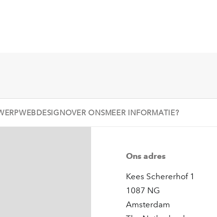
WERP
WEBDESIGN
OVER ONS
MEER INFORMATIE?
Ons adres
Kees Schererhof 1
1087 NG
Amsterdam